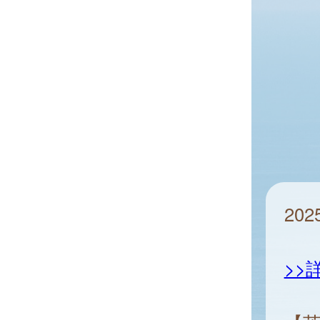
20
>>