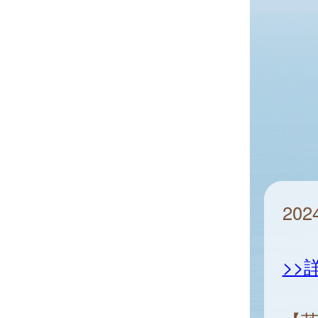
20
>>