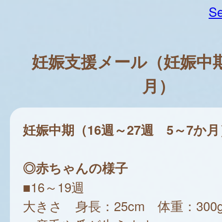
Se
妊娠支援メール（妊娠中期
月）
妊娠中期（16週～27週 5～7か月
◎赤ちゃんの様子
■16～19週
大きさ 身長：25cm 体重：300