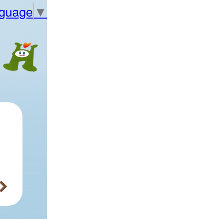
nguage
▼