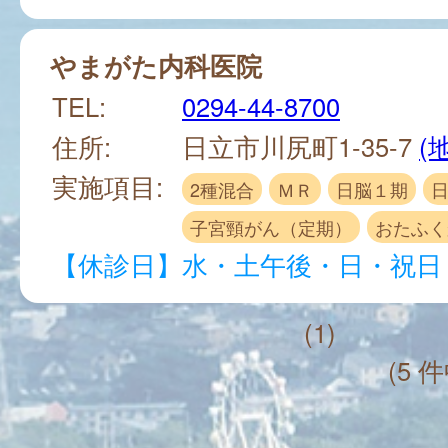
やまがた内科医院
TEL:
0294-44-8700
住所:
日立市川尻町1-35-7
(
実施項目:
2種混合
ＭＲ
日脳１期
子宮頸がん（定期）
おたふく
【休診日】水・土午後・日・祝日
(1)
(5 件