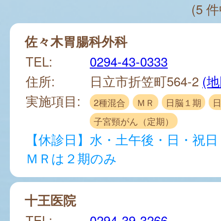
(5 件
佐々木胃腸科外科
TEL:
0294-43-0333
住所:
日立市折笠町564-2
(地
実施項目:
2種混合
ＭＲ
日脳１期
子宮頸がん（定期）
【休診日】水・土午後・日・祝日
ＭＲは２期のみ
十王医院
TEL:
0294-39-3266