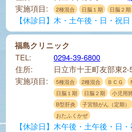
実施項目:
2種混合
日脳１期
日脳２期
【休診日】木・土午後・日・祝日
福島クリニック
TEL:
0294-39-6800
住所:
日立市十王町友部東2-5
実施項目:
5種混合
2種混合
ＢＣＧ
日脳１期
日脳２期
小児用
B型肝炎
子宮頸がん（定期）
おたふくかぜ
【休診日】木午後・土午後・日・