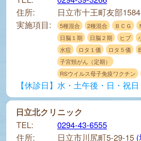
住所:
日立市十王町友部1584
実施項目:
5種混合
2種混合
ＢＣＧ
日脳１期
日脳２期
ヒブ
水痘
ロタ１価
ロタ５価
子宮頸がん（定期）
RSウイルス母子免疫ワクチン
【休診日】水・土午後・日・祝日
日立北クリニック
TEL:
0294-43-6555
住所:
日立市川尻町5-29-15