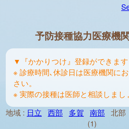
Se
予防接種協力医療機
▼『かかりつけ』登録ができます
※ 診療時間､休診日は医療機関に
さい。
※ 実際の接種は医師と相談しまし
地域 :
日立
西部
多賀
南部
北部
(1)