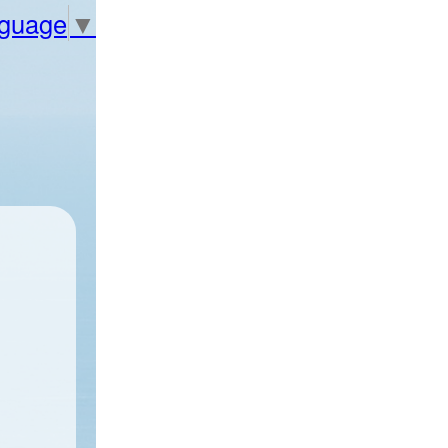
nguage
▼