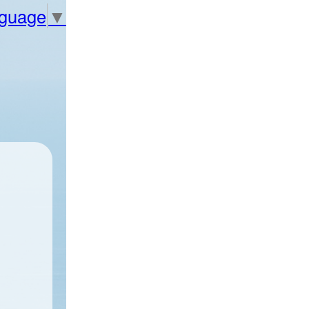
nguage
▼