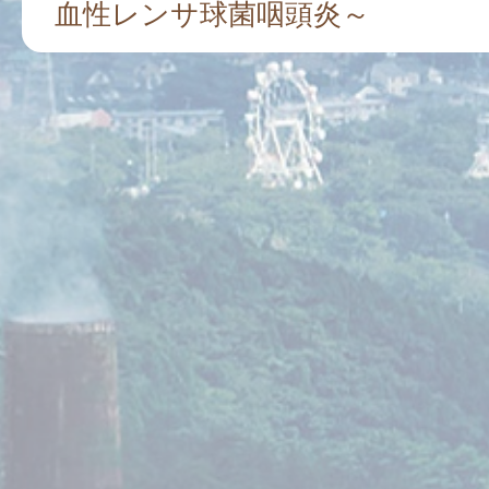
血性レンサ球菌咽頭炎～