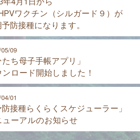
23年4月1日から
価HPVワクチン（シルガード９）が
期予防接種になります。
/05/09
ひたち母子手帳アプリ」
ウンロード開始しました！
/04/01
予防接種らくらくスケジューラー」
ニューアルのお知らせ