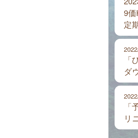
20
9
定
2022
「
ダ
2022
「
リ