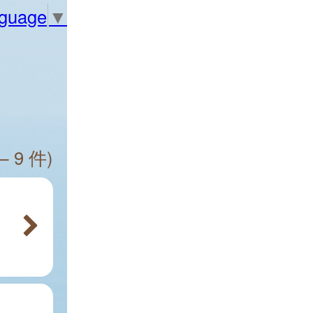
nguage
▼
— 9 件)