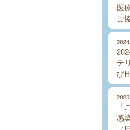
医
ご
2024
2
テ
び
2023
「
感
（