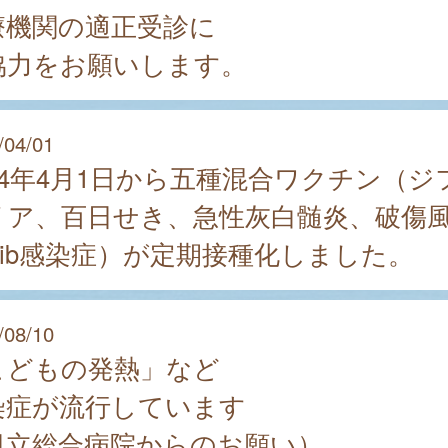
療機関の適正受診に
協力をお願いします。
/04/01
024年4月1日から五種混合ワクチン（ジ
リア、百日せき、急性灰白髄炎、破傷
Hib感染症）が定期接種化しました。
/08/10
こどもの発熱」など
染症が流行しています
日立総合病院からのお願い）