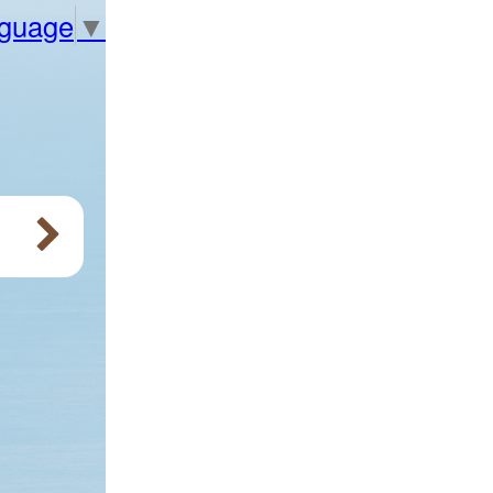
nguage
▼