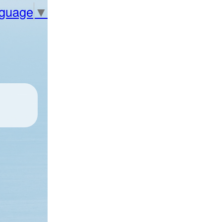
nguage
▼