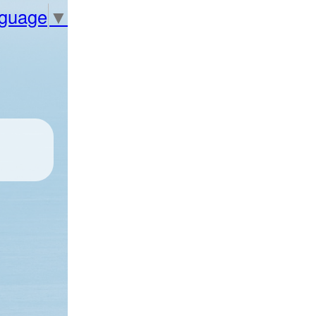
nguage
▼