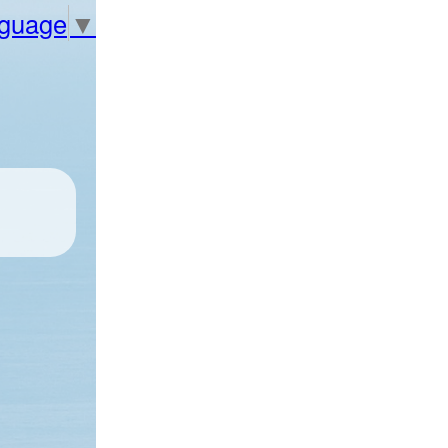
nguage
▼