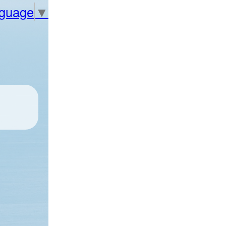
nguage
▼