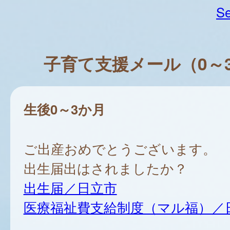
Se
子育て支援メール（0～
生後0～3か月
ご出産おめでとうございます。
出生届出はされましたか？
出生届／日立市
医療福祉費支給制度（マル福）／