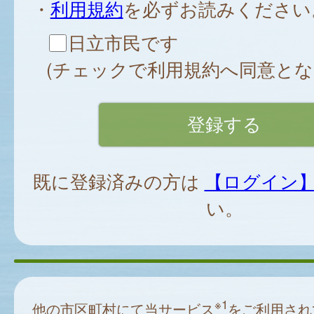
・
利用規約
を必ずお読みください
日立市民です
(チェックで利用規約へ同意とな
既に登録済みの方は
【ログイン
い。
※1
他の市区町村にて当サービス
をご利用され