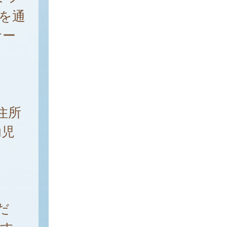
を通
サー
住所
幼児
だ