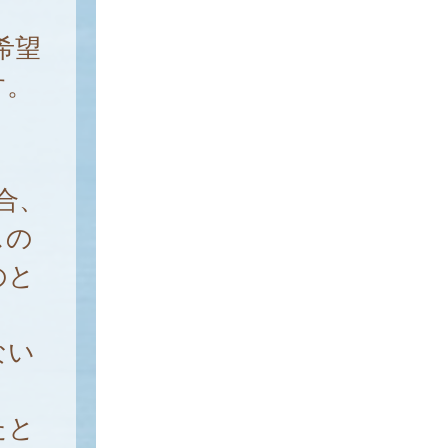
希望
す。
合、
スの
のと
ない
たと