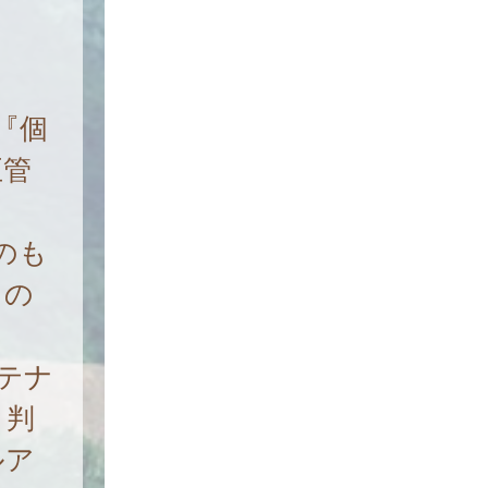
『個
正管
のも
もの
テナ
と判
ルア