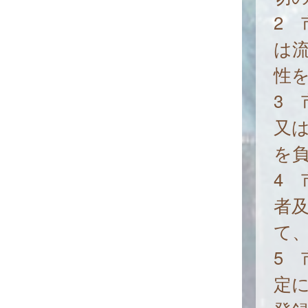
2
は
性
3
又
を
4
者
て
5 
定