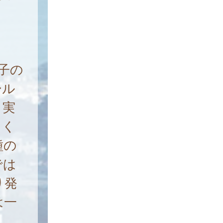
子の
ール
、実
てく
種の
では
り発
は一