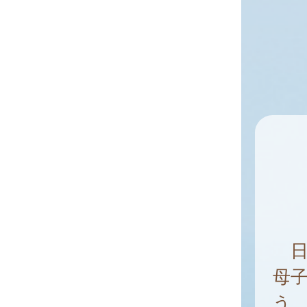
日
母
う