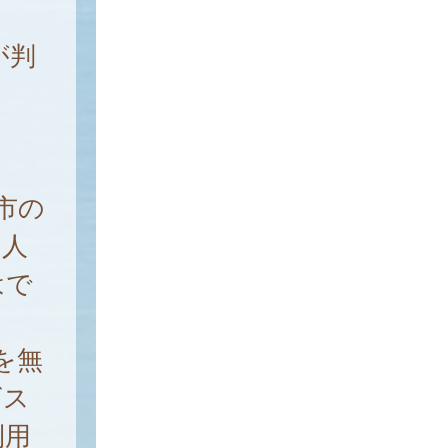
が判
市の
個人
はで
を無
ビス
利用