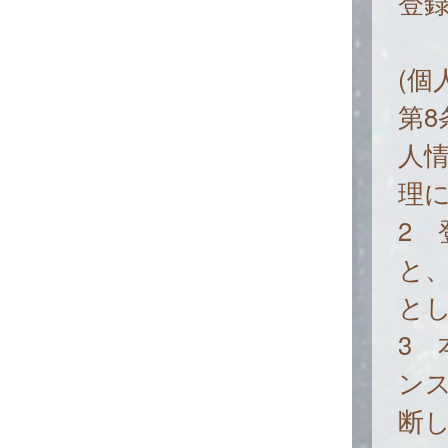
登
(個
第
人
理
2
と
と
3
ン
断