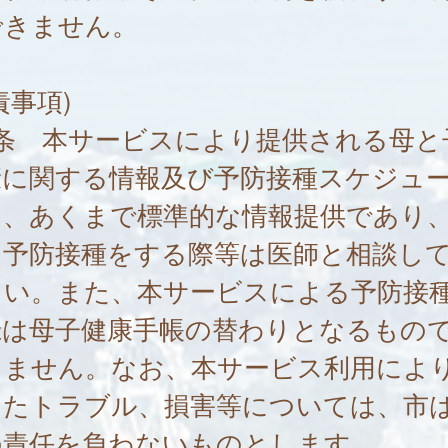
できません。
責事項)
7条 本サービスにより提供される母と
康に関する情報及び予防接種スケジュ
は、あくまで標準的な情報提供であり
に予防接種をする際等は医師と相談し
さい。また、本サービスによる予防接
録は母子健康手帳の替わりとなるもの
りません。なお、本サービス利用によ
したトラブル、損害等については、市
の責任を負わないものとします。