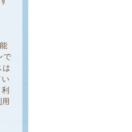
関す
。
能
ンで
スは
てい
、利
利用