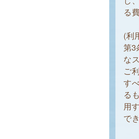
し
る
(利
第3
な
ご
す
る
用
で