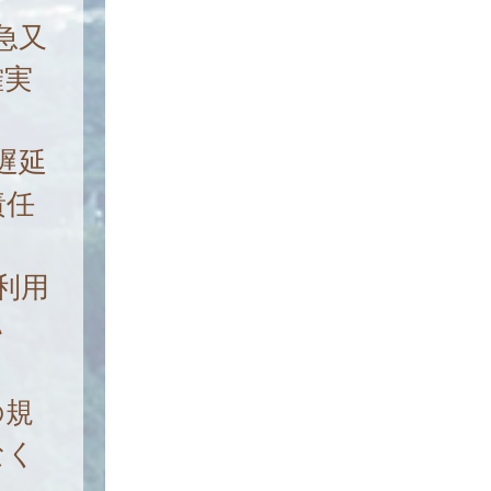
急又
確実
遅延
責任
利用
い
。
の規
なく