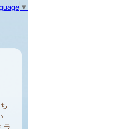
nguage
▼
ち
い
ミラ