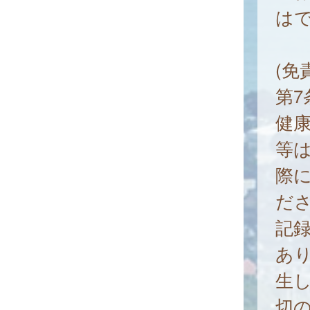
は
(免
第
健
等
際
だ
記
あ
生
切