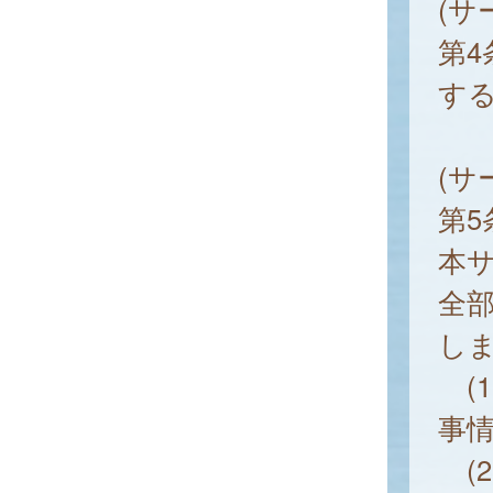
(サ
第
す
(サ
第
本
全
し
(
事
(