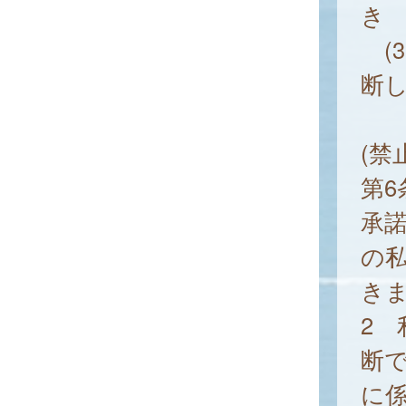
き
(
断
(禁
第
承
の
き
2
断
に