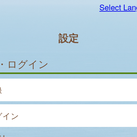
Select La
設定
・ログイン
録
グイン