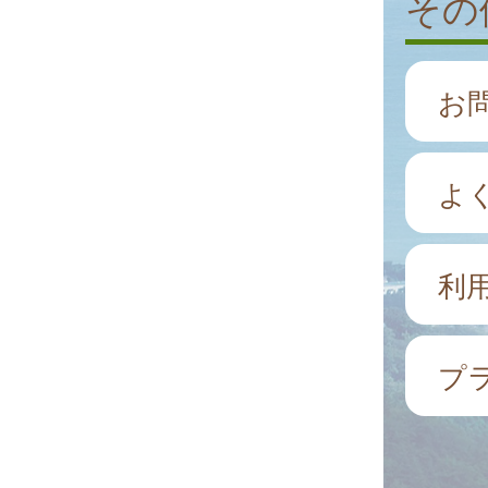
その
お
よ
利
プ