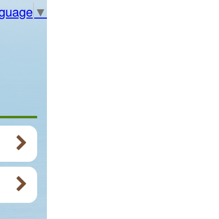
nguage
▼