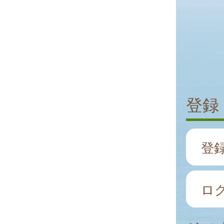
登録
登
ロ