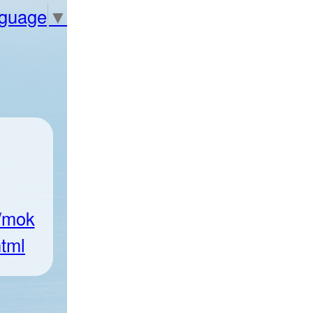
nguage
▼
n/mok
tml