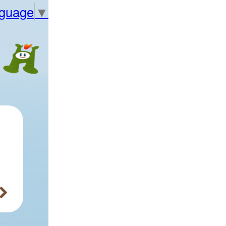
nguage
▼