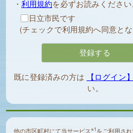
・
利用規約
を必ずお読みください
日立市民です
(チェックで利用規約へ同意とな
既に登録済みの方は
【ログイン
い。
※1
他の市区町村にて当サービス
をご利用され