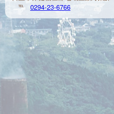
℡
0294-23-6766